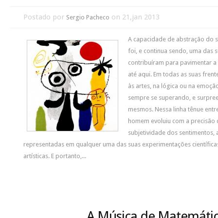
Postado por
on 21,jan 2013
Sergio Pacheco
A capacidade de abstração do 
foi, e continua sendo, uma das 
contribuíram para pavimentar 
até aqui. Em todas as suas frent
às artes, na lógica ou na emoç
sempre se superando, e surpre
mesmos. Nessa linha tênue entre
homem evoluiu com a precisão 
subjetividade dos sentimentos
representadas em qualquer uma das suas experimentações científica
artísticas. E portanto,...
A Música de Matemátic