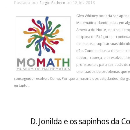
Postado por
on 18,fev 2013
Sergio Pacheco
Glen Whitney poderia ser apena
Matemática, dando aulas em al
America do Norte, e no seu temp
diciplina de Pitágoras – contin
de alunos a superar suas dificu
não! Como na busca de uma so
quebra-cabeça, ele resolveu ab
profissionais para sair atrás de
enunciados de problemas que el
conseguido resolver. Como: Por que a maioria dos estudantes não gos
eu tanto...
D. Jonilda e os sapinhos da C