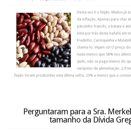
Desta vez é o feijão. Muitos já 
da inflação. Apenas para citar 
pãozinho francês, a batata e at
está por trás deste bafafá em t
Fradinho, Carioquinha e Mulati
chama-lo. Vejam só! O preço do 
nada menos que 58% nos último
quilo, não se paga menos do qu
varejistas de alimentação. 2,9 m
feijão foram produzidas esta última safra, 25% a menos que o consu
Perguntaram para a Sra. Merke
tamanho da Dívida Gre