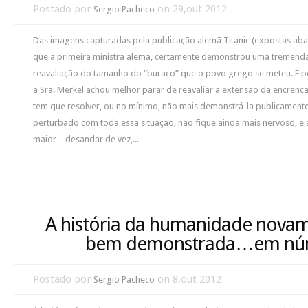
Postado por
on 29,out 2012
Sergio Pacheco
Das imagens capturadas pela publicação alemã Titanic (expostas abai
que a primeira ministra alemã, certamente demonstrou uma tremend
reavaliação do tamanho do “buraco” que o povo grego se meteu. E pelo
a Sra. Merkel achou melhor parar de reavaliar a extensão da encrenca
tem que resolver, ou no mínimo, não mais demonstrá-la publicamente
perturbado com toda essa situação, não fique ainda mais nervoso, e 
maior – desandar de vez,...
A história da humanidade nova
bem demonstrada…em nú
Postado por
on 8,out 2012
Sergio Pacheco