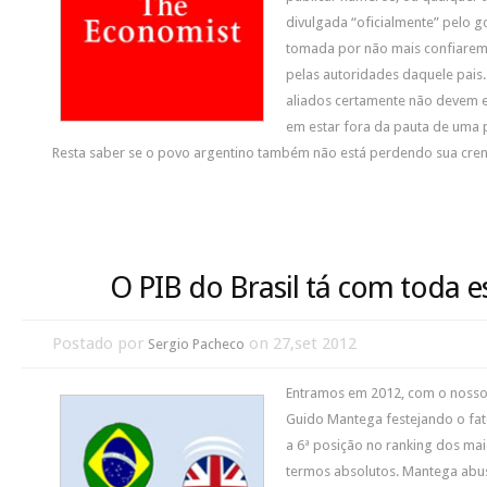
divulgada “oficialmente” pelo g
tomada por não mais confiarem
pelas autoridades daquele pais. 
aliados certamente não devem 
em estar fora da pauta de uma p
Resta saber se o povo argentino também não está perdendo sua crenç
O PIB do Brasil tá com toda e
Postado por
on 27,set 2012
Sergio Pacheco
Entramos em 2012, com o nosso 
Guido Mantega festejando o fat
a 6ª posição no ranking dos ma
termos absolutos. Mantega abu