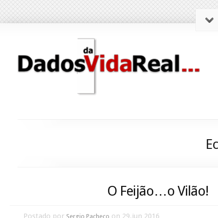
E
O Feijão…o Vilão!
Postado por
on 29,jun 2016
Sergio Pacheco