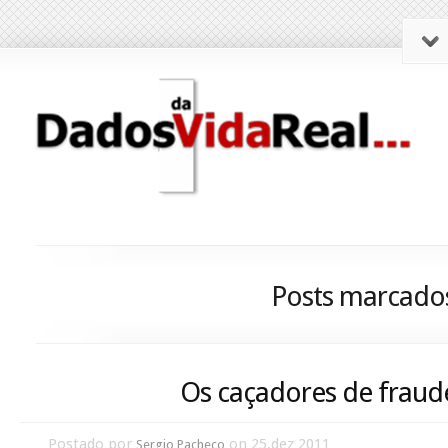
Posts marcados
Os caçadores de fraud
Postado por
on 25,dez 2011
Sergio Pacheco