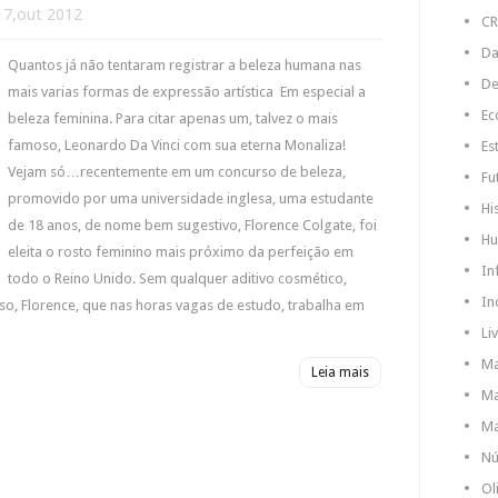
7,out 2012
C
Da
Quantos já não tentaram registrar a beleza humana nas
De
mais varias formas de expressão artística Em especial a
Ec
beleza feminina. Para citar apenas um, talvez o mais
famoso, Leonardo Da Vinci com sua eterna Monaliza!
Es
Vejam só…recentemente em um concurso de beleza,
Fu
promovido por uma universidade inglesa, uma estudante
Hi
de 18 anos, de nome bem sugestivo, Florence Colgate, foi
Hu
eleita o rosto feminino mais próximo da perfeição em
In
todo o Reino Unido. Sem qualquer aditivo cosmético,
In
so, Florence, que nas horas vagas de estudo, trabalha em
Li
Ma
Leia mais
Ma
Ma
N
Ol