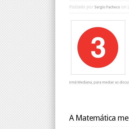
Postado por
on 2
Sergio Pacheco
irmã Mediana, para mediar as discus
A Matemática med