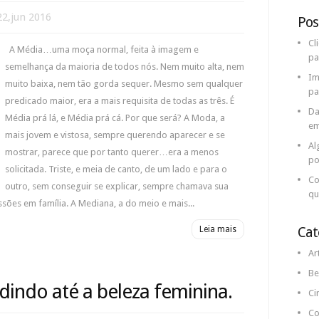
2,jun 2016
Pos
Cl
A Média…uma moça normal, feita à imagem e
pa
semelhança da maioria de todos nós. Nem muito alta, nem
Im
muito baixa, nem tão gorda sequer. Mesmo sem qualquer
pa
predicado maior, era a mais requisita de todas as três. É
Da
Média prá lá, e Média prá cá. Por que será? A Moda, a
em
mais jovem e vistosa, sempre querendo aparecer e se
Al
mostrar, parece que por tanto querer…era a menos
po
solicitada. Triste, e meia de canto, de um lado e para o
Co
outro, sem conseguir se explicar, sempre chamava sua
qu
sões em família. A Mediana, a do meio e mais...
Cat
Leia mais
Ar
Be
indo até a beleza feminina.
Ci
Co