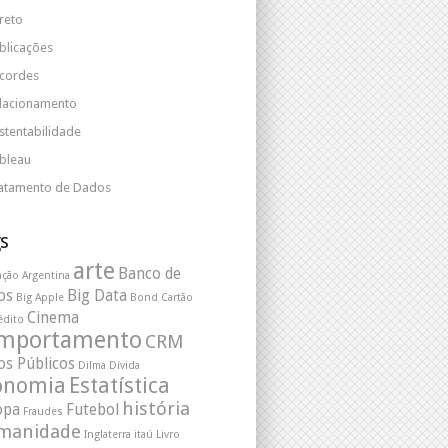
reto
blicações
cordes
lacionamento
stentabilidade
bleau
atamento de Dados
s
arte
Banco de
ação
Argentina
os
Big Data
Big Apple
Bond
Cartão
Cinema
édito
mportamento
CRM
s Públicos
Dilma
Dívida
onomia
Estatística
história
opa
Futebol
Fraudes
manidade
Inglaterra
itaú
Livro