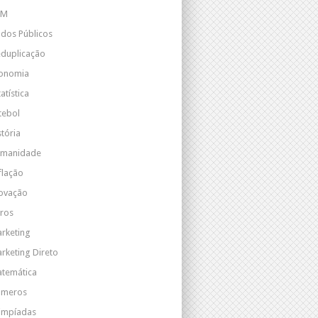
RM
dos Públicos
duplicação
onomia
tatística
tebol
stória
manidade
flação
ovação
vros
rketing
rketing Direto
temática
úmeros
impíadas