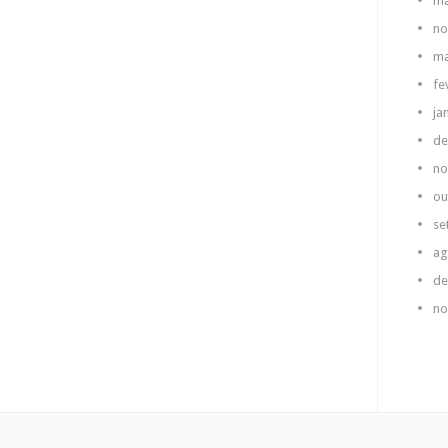
ma
no
ma
fe
ja
de
no
ou
se
ag
de
no