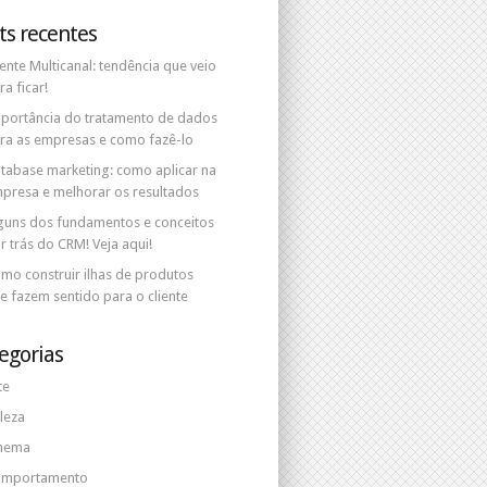
ts recentes
iente Multicanal: tendência que veio
ra ficar!
portância do tratamento de dados
ra as empresas e como fazê-lo ​
tabase marketing: como aplicar na
presa e melhorar os resultados
guns dos fundamentos e conceitos
r trás do CRM! Veja aqui!
mo construir ilhas de produtos
e fazem sentido para o cliente
egorias
te
leza
nema
mportamento