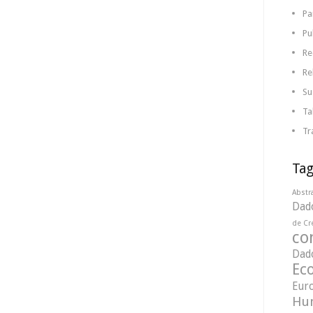
Pa
Pu
Re
Re
Su
Ta
Tr
Tag
Abstr
Dad
de Cr
co
Dado
Ec
Eur
Hu