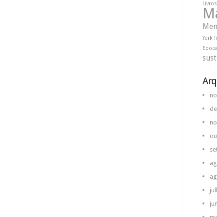
Livros
M
Men
York 
Epoca
sust
Arq
no
de
no
ou
se
ag
ag
ju
ju