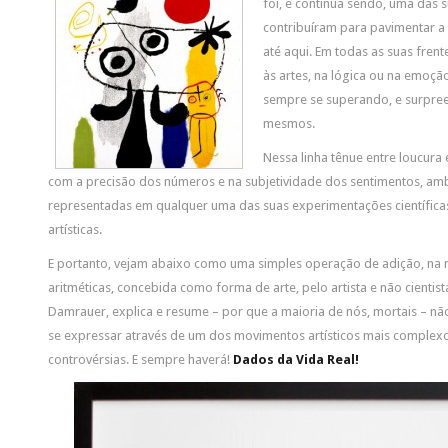
foi, e continua sendo, uma das 
contribuíram para pavimentar 
até aqui. Em todas as suas frent
às artes, na lógica ou na emoç
sempre se superando, e surpre
mesmos.
Nessa linha tênue entre loucura
com a precisão dos números e na subjetividade dos sentimentos, a
representadas em qualquer uma das suas experimentações científica
artísticas.
E portanto, vejam abaixo como uma simples operação de adição, na 
aritméticas, concebida como forma de arte, pelo artista e não cientis
Damrauer, explica e resume – por que a maioria de nós, mortais – n
se expressar através de um dos movimentos artísticos mais complex
controvérsias. E sempre haverá!
Dados da Vida Real!