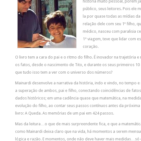
história muito pessoal, porém 
público, seus leitores. Pois ele 
la por quase todas as mídias da
relação dele com seu 1º filho, 
médico, nasceu com paralisia ce
1ª viagem, teve que lidar com es
coração.
O livro tem a cara do pai e o ritmo do filho. É inovador na trajetória 
os fatos, desde o nascimento de Tito, e durante os seus primeiros 1
que tudo isso tem a ver com o universo dos números?
Mainardi desenvolve a narrativa da história, indo e vindo, no tempo
a superação de ambos, pai e filho, conectando coincidências de fato
dados históricos; em uma cadência quase que matemática, na medida
evolução do filho, ao contar seus passos contínuos antes da próxima 
livro: A Queda. As memórias de um pai em 424 passos.
Mas da leitura…o que de mais surpreendente fica, e que a matemática 
como Mainardi deixa claro que na vida, há momentos a serem mensu
lógica e razão. E momentos, onde não deve haver mais medidas…só e