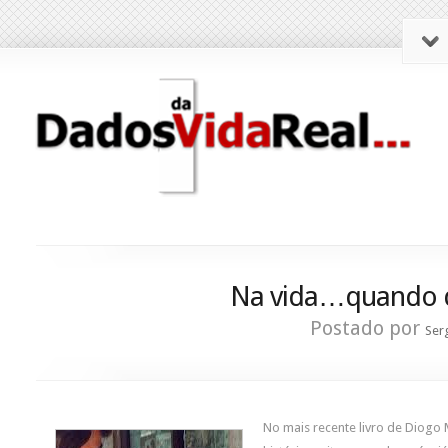
Na vida…quando de
Postado por
Ser
No mais recente livro de Diogo 